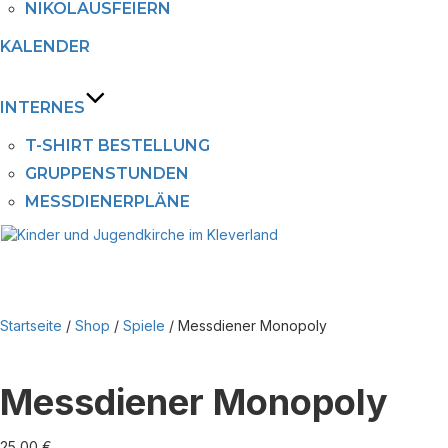
NIKOLAUSFEIERN
KALENDER
INTERNES
T-SHIRT BESTELLUNG
GRUPPENSTUNDEN
MESSDIENERPLÄNE
Zu
Inhalten
springen
Seiten
&
Navig
Startseite
/
Shop
/
Spiele
/ Messdiener Monopoly
umsch
Messdiener Monopoly
25,00
€