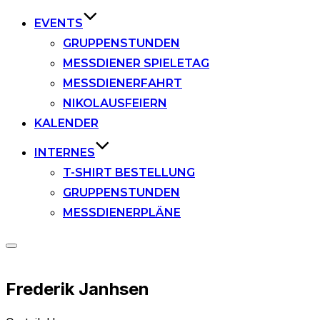
EVENTS
GRUPPENSTUNDEN
MESSDIENER SPIELETAG
MESSDIENERFAHRT
NIKOLAUSFEIERN
KALENDER
INTERNES
T-SHIRT BESTELLUNG
GRUPPENSTUNDEN
MESSDIENERPLÄNE
Seitenleiste
&
Navigation
Frederik Janhsen
umschalten