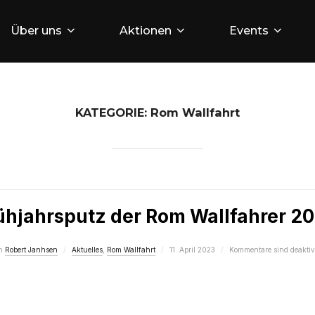
Über uns
Aktionen
Events
KATEGORIE:
Rom Wallfahrt
ühjahrsputz der Rom Wallfahrer 2
Veröffentlicht
n
Robert Janhsen
Aktuelles
,
Rom Wallfahrt
11. April 2023
Kommentare sind deaktivi
am